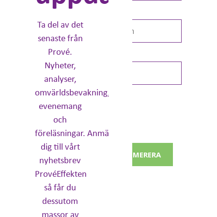
Efternamn *
Ta del av det
senaste från
Prové.
E-post: *
Nyheter,
analyser,
omvärldsbevakning,
Dina uppgifter kommer
evenemang
inte att delas med tredje
part.
och
För mer information,
läs
vår integritetspolicy
.
föreläsningar. Anmäl
dig till vårt
PRENUMERERA
nyhetsbrev
ProvéEffekten
så får du
dessutom
massor av