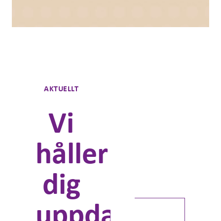
Prenumerera
AKTUELLT
Kunskap om
Vi
förändringsledning
ProvéEffekten från Prové.
håller
Kunskap, inspiration,
analyser, rapporter och
mycket mer. Kommer ut ca 4
dig
gånger/år:
Förnamn *
uppdaterad