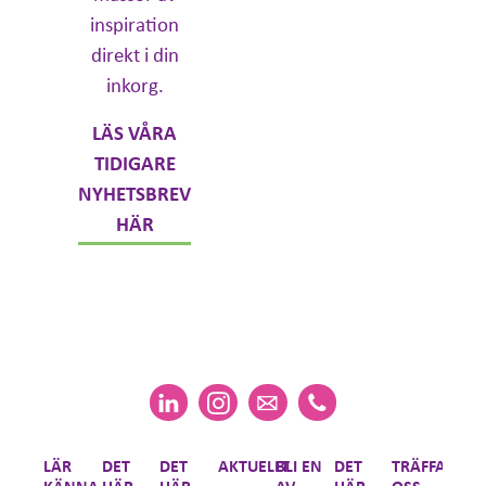
inspiration
direkt i din
inkorg.
LÄS VÅRA
TIDIGARE
NYHETSBREV
HÄR
LÄR
DET
DET
AKTUELLT
BLI EN
DET
TRÄFFA