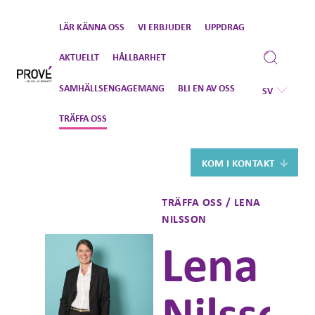
Gå
LÄR KÄNNA OSS
VI ERBJUDER
UPPDRAG
vidare
till
AKTUELLT
HÅLLBARHET
innehåll
SAMHÄLLSENGAGEMANG
BLI EN AV OSS
SV
TRÄFFA OSS
KOM I KONTAKT
TRÄFFA OSS / LENA
NILSSON
Lena
Nilsson