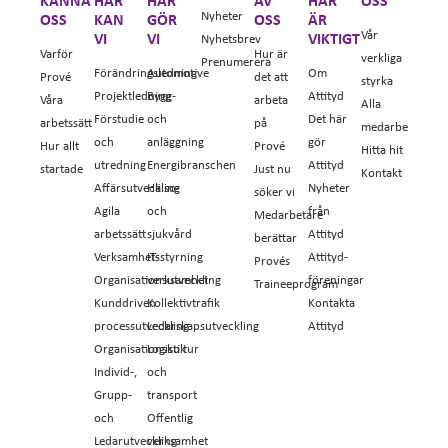
KÄNNA
HÄR
HÄR
AV
HÄR
OSS
Nyheter
OSS
KAN
GÖR
OSS
ÄR
Vår
VI
VI
VIKTIGT
Nyhetsbrev
Varför
Hur är
verkliga
Prenumerera
Förändringsledning
Automotive
Om
Prové
det att
styrka
Projektledning
Bygg-
Attityd
Våra
arbeta
Alla
Förstudie
och
Det här
arbetssätt
på
medarbetare
och
anläggning
gör
Hur allt
Prové
Hitta hit
utredning
Energibranschen
Attityd
startade
Just nu
Kontakt
Affärsutveckling
Hälso-
Nyheter
söker vi
Agila
och
från
Medarbetare
arbetssätt
sjukvård
Attityd
berättar
Verksamhetsstyrning
IT-
Attityd-
Provés
Organisationsutveckling
verksamhet
föreningar
Traineeprogram
Kunddriven
Kollektivtrafik
Kontakta
processutveckling
Ledarskapsutveckling
Attityd
Organisationskultur
Logistik
Individ-,
och
Grupp-
transport
och
Offentlig
Ledarutveckling
verksamhet