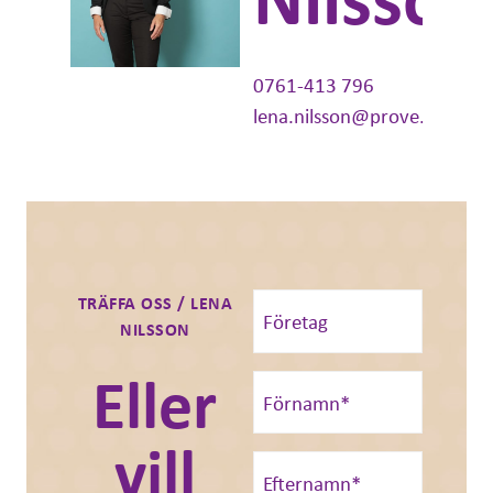
0761-413 796
lena.nilsson@prove.se
TRÄFFA OSS / LENA
NILSSON
Eller
vill