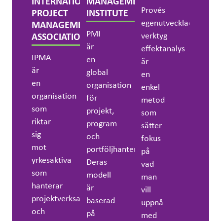
INTERNATIONAL
MANAGEMENT
Provés
PROJECT
INSTITUTE
egenutvecklade
MANAGEMENT
PMI
verktyg
ASSOCIATION
är
effektanalys
IPMA
en
är
är
global
en
en
organisation
enkel
organisation
för
metod
som
projekt,
som
riktar
program
sätter
sig
och
fokus
mot
portföljhantering.
på
yrkesaktiva
Deras
vad
som
modell
man
hanterar
är
vill
projektverksamhet
baserad
uppnå
och
på
med