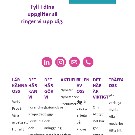
Fyll i dina
uppgifter så
ringer vi upp dig.
LÄR
DET
DET
AKTUELLT
BLI EN
DET
TRÄFFA
KÄNNA
HÄR
HÄR
AV
HÄR
OSS
Nyheter
OSS
KAN
GÖR
OSS
ÄR
Vår
VI
VI
VIKTIGT
Nyhetsbrev
Varför
Hur är
verkliga
Prenumerera
Förändringsledning
Automotive
Om
Prové
det att
styrka
Projektledning
Bygg-
Attityd
Våra
arbeta
Alla
Förstudie
och
Det här
arbetssätt
på
medarbetare
och
anläggning
gör
Hur allt
Prové
Hitta hit
utredning
Energibranschen
Attityd