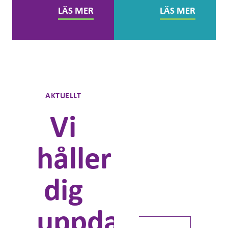
LÄS MER
LÄS MER
Prenumerera
AKTUELLT
Vi
Kunskap om
förändringsledning
håller
ProvéEffekten från Prové.
Kunskap, inspiration,
dig
analyser, rapporter och
mycket mer. Kommer ut ca 4
gånger/år:
uppdaterad
Förnamn *