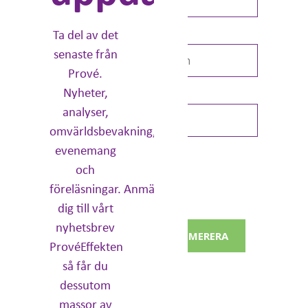
Ta del av det
Efternamn *
senaste från
Prové.
Nyheter,
E-post: *
analyser,
omvärldsbevakning,
evenemang
Dina uppgifter kommer
inte att delas med tredje
och
part.
föreläsningar. Anmäl
För mer information,
läs
vår integritetspolicy
.
dig till vårt
nyhetsbrev
PRENUMERERA
ProvéEffekten
så får du
dessutom
massor av