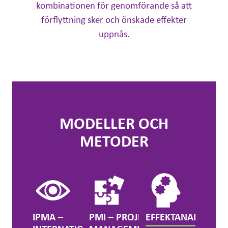
kombinationen för genomförande så att
förflyttning sker och önskade effekter
uppnås.
MODELLER OCH
METODER
IPMA –
PMI – PROJECT
EFFEKTANALYS