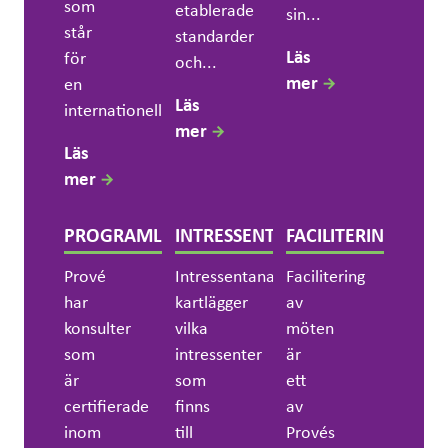
som
etablerade
sin...
står
standarder
Läs
för
och...
mer
en
Läs
internationellt...
mer
Läs
mer
PROGRAMLEDNING
INTRESSENTANALYS
FACILITERING
Prové
Intressentanalysen
Facilitering
har
kartlägger
av
konsulter
vilka
möten
som
intressenter
är
är
som
ett
certifierade
finns
av
inom
till
Provés