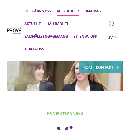
Gå
LÄR KÄNNA OSS
VI ERBJUDER
UPPDRAG
vidare
till
AKTUELLT
HÅLLBARHET
innehåll
SAMHÄLLSENGAGEMANG
BLI EN AV OSS
SV
TRÄFFA OSS
KOM I KONTAKT
PROJEKTLEDNING