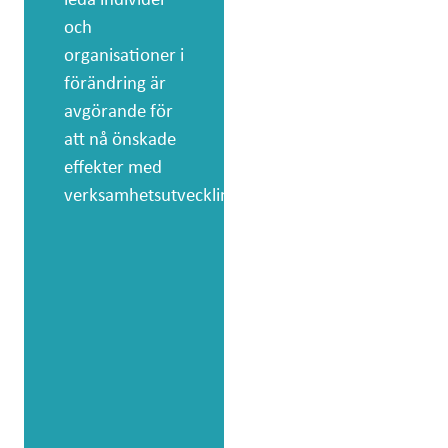
och
En agil
organisationer i
organisation
förändring är
planerar och
avgörande för
genomför
att nå önskade
förändringar
effekter med
på ett effektivt
verksamhetsutvecklingen.
sätt, arbetar
ofta
tvärfunktionellt
har arbetssätt
som ger
kontinuerlig
levereras av
utvecklade
produkter och