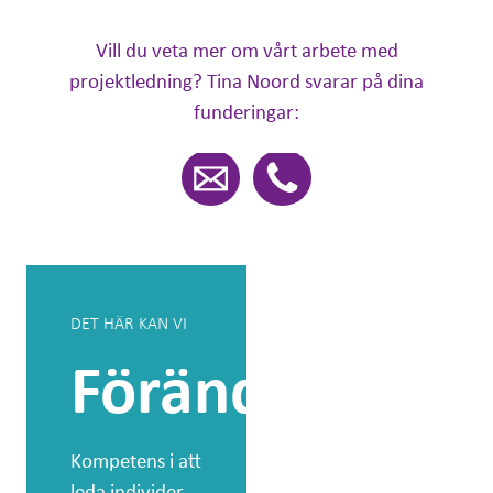
Vill du veta mer om vårt arbete med
projektledning? Tina Noord svarar på dina
funderingar:
DET HÄR KAN VI
DET HÄR KAN VI
Förändringsled
Agila
arbetss
Kompetens i att
leda individer