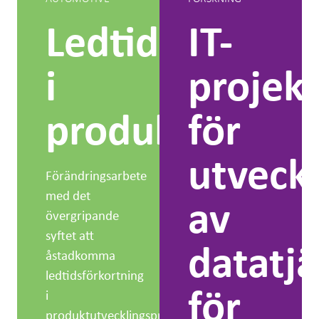
Ledtidsförkort
IT-
i
projek
produktutveck
för
utveckl
Förändringsarbete
med det
av
övergripande
syftet att
datatjä
åstadkomma
ledtidsförkortning
för
i
produktutvecklingsprocessen.