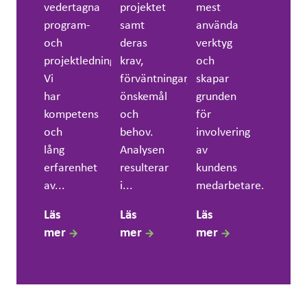
vedertagna
projektet
mest
program-
samt
använda
och
deras
verktyg
projektledningsmodeller.
krav,
och
Vi
förväntningar,
skapar
har
önskemål
grunden
kompetens
och
för
och
behov.
involvering
lång
Analysen
av
erfarenhet
resulterar
kundens
av...
i...
medarbetare....
Läs
Läs
Läs
mer
mer
mer