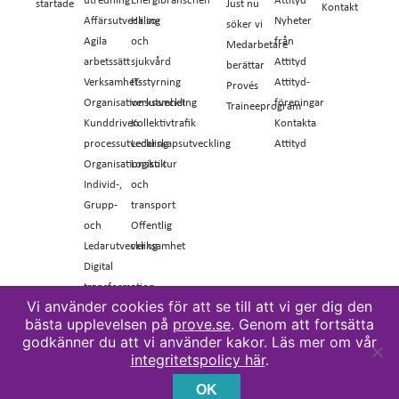
startade
Just nu
Kontakt
Affärsutveckling
Hälso-
Nyheter
söker vi
Agila
och
från
Medarbetare
arbetssätt
sjukvård
Attityd
berättar
Verksamhetsstyrning
IT-
Attityd-
Provés
Organisationsutveckling
verksamhet
föreningar
Traineeprogram
Kunddriven
Kollektivtrafik
Kontakta
processutveckling
Ledarskapsutveckling
Attityd
Organisationskultur
Logistik
Individ-,
och
Grupp-
transport
och
Offentlig
Ledarutveckling
verksamhet
Digital
transformation
Vi använder cookies för att se till att vi ger dig den
bästa upplevelsen på
prove.se
. Genom att fortsätta
godkänner du att vi använder kakor. Läs mer om vår
integritetspolicy här
.
OK