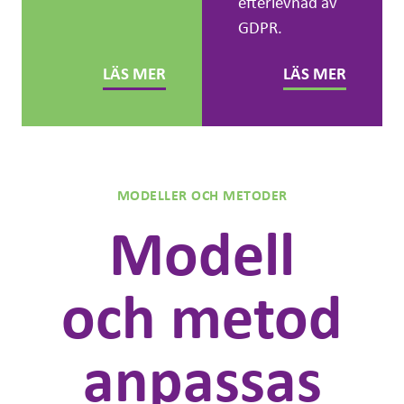
efterlevnad av
GDPR.
LÄS MER
LÄS MER
MODELLER OCH METODER
Modell
och metod
anpassas