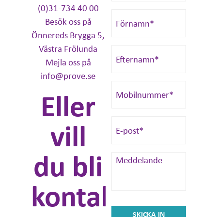
(0)31-734 40 00
Besök oss på
Önnereds Brygga 5,
Västra Frölunda
Mejla oss på
info@prove.se
Eller
vill
du bli
kontaktad?