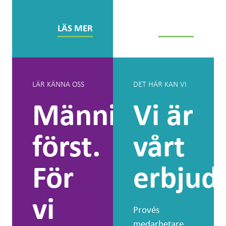
tjänster.
LÄS MER
LÄS MER
LÄR KÄNNA OSS
DET HÄR KAN VI
Människan
Vi är
först.
vårt
För
erbjud
vi
Provés
medarbetare